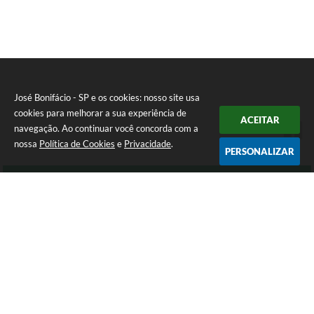
José Bonifácio - SP e os cookies: nosso site usa
cookies para melhorar a sua experiência de
ACEITAR
navegação. Ao continuar você concorda com a
nossa
Política de Cookies
e
Privacidade
.
PERSONALIZAR
Telefone: (17) 3245-9200
Endereço: Avenida São João, nº 72 - Centro | CEP: 15200-049
Atendimento de Segunda-feira a Sexta-feira das 8:00 as 16:00 Horas.
José Bonifácio - SP
Versão do Sistema:
3.5.3 - 19/06/2026
Portal atualizado em:
05/08/2026 14:51
Dados Abertos
Copyright Instar - 2006-2026. Todos os direitos reservados -