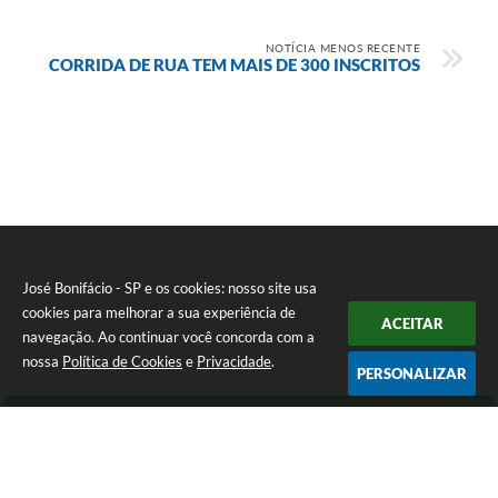
NOTÍCIA MENOS RECENTE
CORRIDA DE RUA TEM MAIS DE 300 INSCRITOS
José Bonifácio - SP e os cookies: nosso site usa
cookies para melhorar a sua experiência de
ACEITAR
navegação. Ao continuar você concorda com a
nossa
Política de Cookies
e
Privacidade
.
PERSONALIZAR
Telefone: (17) 3245-9200
Endereço: Avenida São João, nº 72 - Centro | CEP: 15200-049
Atendimento de Segunda-feira a Sexta-feira das 8:00 as 16:00 Horas.
José Bonifácio - SP