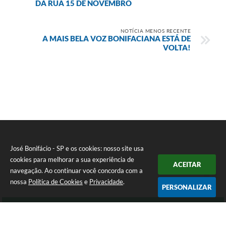
DA RUA 15 DE NOVEMBRO
NOTÍCIA MENOS RECENTE
A MAIS BELA VOZ BONIFACIANA ESTÁ DE
VOLTA!
José Bonifácio - SP e os cookies: nosso site usa
cookies para melhorar a sua experiência de
ACEITAR
navegação. Ao continuar você concorda com a
nossa
Política de Cookies
e
Privacidade
.
PERSONALIZAR
Telefone: (17) 3245-9200
Endereço: Avenida São João, nº 72 - Centro | CEP: 15200-049
Atendimento de Segunda-feira a Sexta-feira das 8:00 as 16:00 Horas.