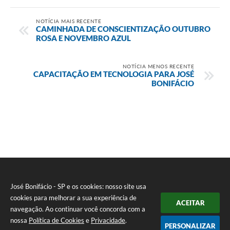
NOTÍCIA MAIS RECENTE
CAMINHADA DE CONSCIENTIZAÇÃO OUTUBRO
ROSA E NOVEMBRO AZUL
NOTÍCIA MENOS RECENTE
CAPACITAÇÃO EM TECNOLOGIA PARA JOSÉ
BONIFÁCIO
José Bonifácio - SP e os cookies: nosso site usa
cookies para melhorar a sua experiência de
ACEITAR
navegação. Ao continuar você concorda com a
nossa
Política de Cookies
e
Privacidade
.
PERSONALIZAR