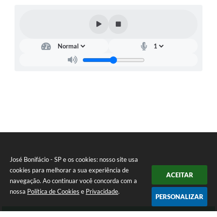
José Bonifácio - SP e os cookies: nosso site usa
cookies para melhorar a sua experiência de
ACEITAR
navegação. Ao continuar você concorda com a
nossa
Política de Cookies
e
Privacidade
.
PERSONALIZAR
Telefone: (17) 3245-9200