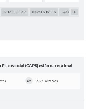
INFRAESTRUTURA
OBRAS E SERVIÇOS
SAÚDE
SEM CATEGORIA
SOC
Psicossocial (CAPS) estão na reta final
fotos
44 visualizações