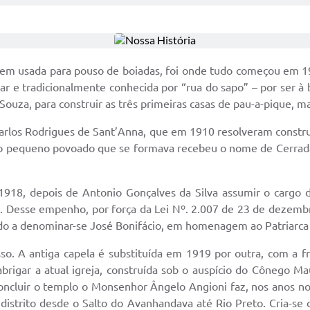
em usada para pouso de boiadas, foi onde tudo começou em 19
r e tradicionalmente conhecida por “rua do sapo” – por ser à b
ouza, para construir as três primeiras casas de pau-a-pique, mar
rlos Rodrigues de Sant’Anna, que em 1910 resolveram construi
e o pequeno povoado que se formava recebeu o nome de Cerradão.
918, depois de Antonio Gonçalves da Silva assumir o cargo d
to. Desse empenho, por força da Lei Nº. 2.007 de 23 de dezembr
ndo a denominar-se José Bonifácio, em homenagem ao Patriarca 
o. A antiga capela é substituída em 1919 por outra, com a fr
brigar a atual igreja, construída sob o auspício do Cônego Mau
concluir o templo o Monsenhor Ângelo Angioni faz, nos anos no
 distrito desde o Salto do Avanhandava até Rio Preto. Cria-se