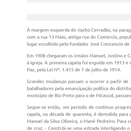
À margem esquerda do riacho Cerradão, na parag
com a rua 13 Maio, antiga rua do Comercio, popula
lugar escolhido pelo fundador José Crescencio de S
Em 1908 chegaram os irmãos Manuel, Justino e Ca
à Igreja. A primeira capela foi erguida em 1913 
Paz, pela Lei Nº. 1.415 de 7 de julho de 1914.
Grandes mudanças passam a ocorrer a partir de 1
batalhadores pela emancipação política do distri
município de Rio Preto para o de Mirassol, passa
Segue-se então, um período de contínuo progress
capela, na década de quarenta, é demolida para a
Manoel da Silva Oliveira, o Mané Pedreiro. Para 
de cruz. - Constrói-se uma estrada interligando o