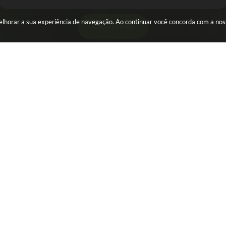
 melhorar a sua experiência de navegação. Ao continuar você concorda com a no
CADASTRAR
ESA
SERVIDOR
WebMail
s
Holerite
al Eletrônica - NFS-e
Portal dos Servidores
icial
ência
ência Fundação
er
 Úteis