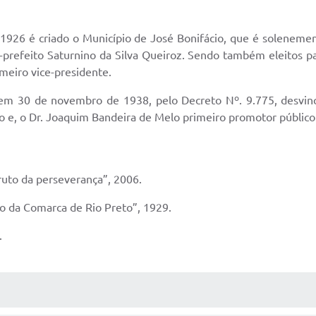
 1926 é criado o Município de José Bonifácio, que é soleneme
ice-prefeito Saturnino da Silva Queiroz. Sendo também eleitos
meiro vice-presidente.
a em 30 de novembro de 1938, pelo Decreto Nº. 9.775, desvin
eito e, o Dr. Joaquim Bandeira de Melo primeiro promotor públic
ruto da perseverança”, 2006.
o da Comarca de Rio Preto”, 1929.
.
 MÍDIAS