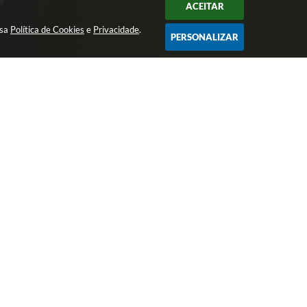
ACEITAR
ssa
Política de Cookies
e
Privacidade
.
PERSONALIZAR
Avenida São João, nº 72 - Centro - CEP:
15200-049
imprensa@josebonifacio.sp.gov.br
(17) 3245-9200
Atendimento de Segunda-feira a Sexta-
feira das 8:00 as 16:00 Horas.