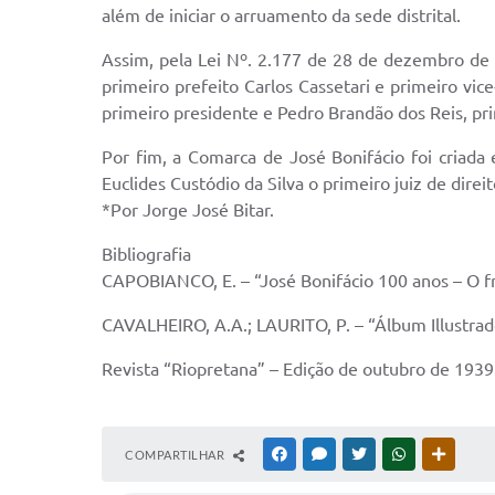
além de iniciar o arruamento da sede distrital.
Assim, pela Lei Nº. 2.177 de 28 de dezembro de
primeiro prefeito Carlos Cassetari e primeiro v
primeiro presidente e Pedro Brandão dos Reis, pri
Por fim, a Comarca de José Bonifácio foi criad
Euclides Custódio da Silva o primeiro juiz de dir
*Por Jorge José Bitar.
Bibliografia
CAPOBIANCO, E. – “José Bonifácio 100 anos – O f
CAVALHEIRO, A.A.; LAURITO, P. – “Álbum Illustrad
Revista “Riopretana” – Edição de outubro de 1939
COMPARTILHAR
FACEBOOK
MESSENGER
TWITTER
WHATSAPP
OUTRAS