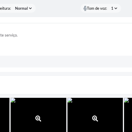
eitura:
Tom de voz:
ste serviço.