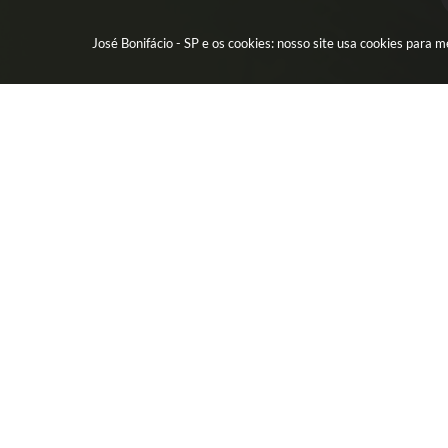
José Bonifácio - SP e os cookies: nosso site usa cookies para
CIDADÃO
EMPR
Água - Esgoto
Licitação
IPTU - Impostos
Contrato
Protocolo Digital
Nota Fisc
CEP por Rua
Diário Of
Telefones da Prefeitura
Alvará
Telefones Úteis
Transpar
FAQ
Transpar
Leis
Newslatt
Carta de Serviços
Telefones