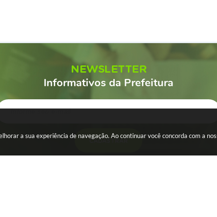
NEWSLETTER
Informativos da Prefeitura
 melhorar a sua experiência de navegação. Ao continuar você concorda com a no
CADASTRAR
ESA
SERVIDOR
WebMail