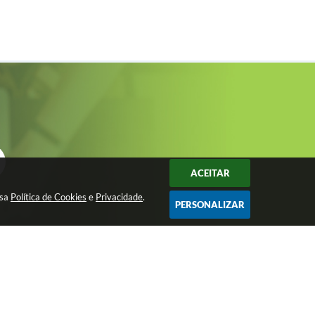
ACEITAR
ssa
Política de Cookies
e
Privacidade
.
PERSONALIZAR
Avenida São João, nº 72 - Centro - CEP:
15200-049