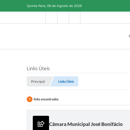
Quinta-feira, 06 de Agosto de 2026
Links Úteis
Principal
Links Úteis
links encontrados
7
Câmara Municipal José Bonifácio