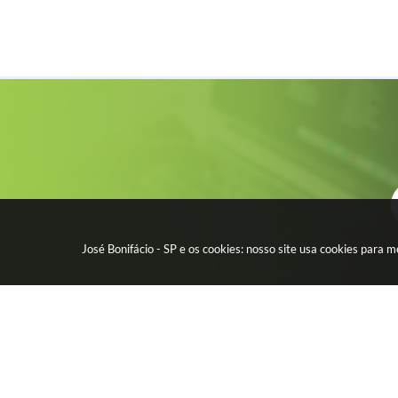
José Bonifácio - SP e os cookies: nosso site usa cookies para
CIDADÃO
EMPR
Água - Esgoto
Licitação