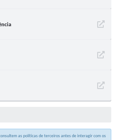
ência
onsultem as políticas de terceiros antes de interagir com os