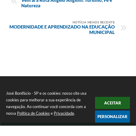
Natureza
NOTÍCIA MENOS RECENTE
MODERNIDADE E APRENDIZADO NA EDUCAÇÃO
MUNICIPAL
José Bonifácio - SP e os cookies: nosso site usa
cookies para melhorar a sua experiência de
ACEITAR
navegação. Ao continuar você concorda com a
nossa
Política de Cookies
e
Privacidade
.
PERSONALIZAR
Telefone: (17) 3245-9200
Endereço: Avenida São João, nº 72 - Centro | CEP: 15200-049