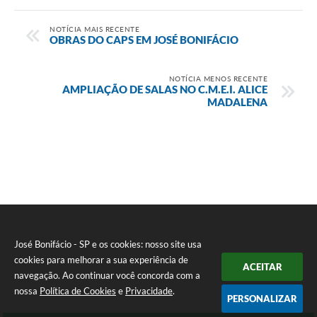
NOTÍCIA MAIS RECENTE
OBRAS DO CAPS EM JOSÉ BONIFÁCIO
NOTÍCIA MENOS RECENTE
AMPLIAÇÃO DE SALAS NO C.M.E.I. ALICE
MADALENA
José Bonifácio - SP e os cookies: nosso site usa
cookies para melhorar a sua experiência de
ACEITAR
navegação. Ao continuar você concorda com a
nossa
Política de Cookies
e
Privacidade
.
PERSONALIZAR