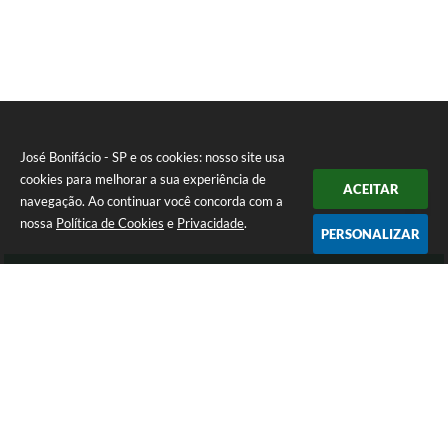
José Bonifácio - SP e os cookies: nosso site usa
cookies para melhorar a sua experiência de
ACEITAR
navegação. Ao continuar você concorda com a
nossa
Política de Cookies
e
Privacidade
.
PERSONALIZAR
Telefone: (17) 3245-9200
Endereço: Avenida São João, nº 72 - Centro | CEP: 15200-049
Atendimento de Segunda-feira a Sexta-feira das 8:00 as 16:00 Horas.
José Bonifácio - SP
Versão do Sistema:
3.5.3 - 19/06/2026
Portal atualizado em:
05/08/2026 14:51
Dados Abertos