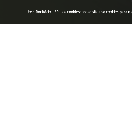
José Bonifácio - SP e os cookies: nosso site usa cookies para
CIDADÃO
EMPR
Água - Esgoto
Licitação
IPTU - Impostos
Contrato
Protocolo Digital
Nota Fisc
CEP por Rua
Diário Of
Telefones da Prefeitura
Alvará
Telefones Úteis
Transpar
FAQ
Transpar
Leis
Newslatt
Carta de Serviços
Telefones
Ver