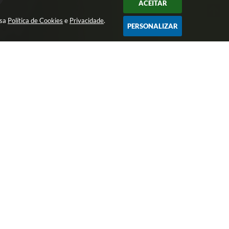
ACEITAR
ssa
Política de Cookies
e
Privacidade
.
PERSONALIZAR
Avenida São João, nº 72 - Centro - CEP:
15200-049
imprensa@josebonifacio.sp.gov.br
(17) 3245-9200
Atendimento de Segunda-feira a Sexta-
feira das 8:00 as 16:00 Horas.
6 14:51