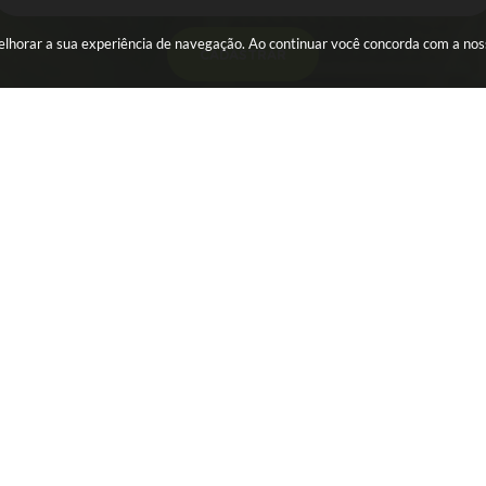
 melhorar a sua experiência de navegação. Ao continuar você concorda com a no
CADASTRAR
ESA
SERVIDOR
WebMail
s
Holerite
al Eletrônica - NFS-e
Portal dos Servidores
icial
ência
ência Fundação
er
 Úteis
são do Sistema:
3.5.3 - 19/06/2026
Portal atualizado em:
05/08/202