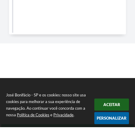
José Bonifácio - SP e os cookies: nosso site usa
cookies para melhorar a sua experiência de
ACEITAR
navegação. Ao continuar você concorda com a
nossa
Política de Cookies
e
Privacidade
.
PERSONALIZAR
Telefone: (17) 3245-9200
Endereço: Avenida São João, nº 72 - Centro | CEP: 15200-049