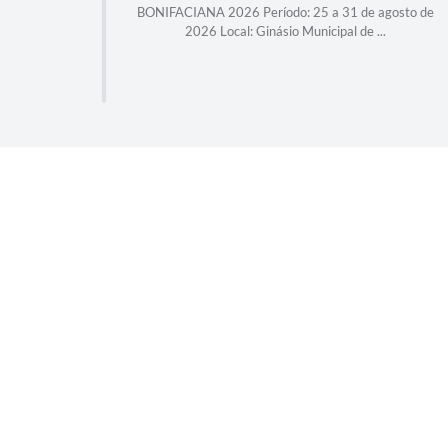
26 Período: 25 a 31 de agosto de
A conquista de R$ 13 milhõ
al: Ginásio Municipal de ...
reforma e o desassoreame
tratamento re