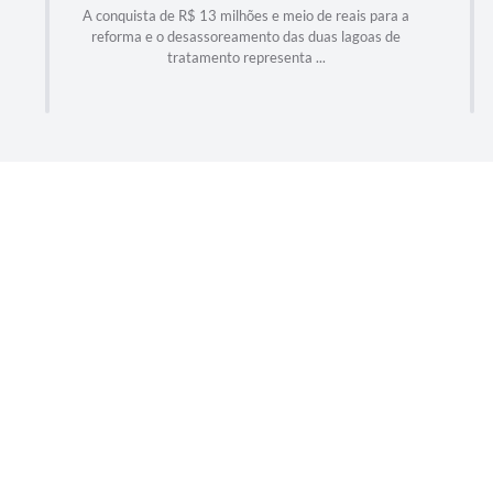
AVANÇANDO
es e meio de reais para a
nto das duas lagoas de
Cada obra, cada investimento e ca
presenta ...
demonstram que José Bonifácio segue
trabalho concreto e ...