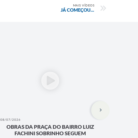
MAIS VÍDEOS
JÁ COMEÇOU...
24/06/2026
RRO LUIZ
Parabéns José Bonifácio pelos 120 a
EGUEM