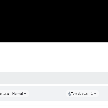
 MÍDIAS
eitura:
Tom de voz: