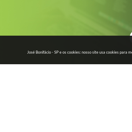
José Bonifácio - SP e os cookies: nosso site usa cookies para
CIDADÃO
EMPR
Água - Esgoto
Licitação
IPTU - Impostos
Contrato
Protocolo Digital
Nota Fisc
CEP por Rua
Diário Of