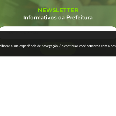
NEWSLETTER
Informativos da Prefeitura
 melhorar a sua experiência de navegação. Ao continuar você concorda com a no
CADASTRAR
ESA
SERVIDOR
WebMail
s
Holerite
al Eletrônica - NFS-e
Portal dos Servidores
icial