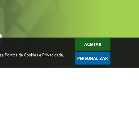
ACEITAR
ssa
Política de Cookies
e
Privacidade
.
PERSONALIZAR
Avenida São João, nº 72 - Centro - CEP:
15200-049
imprensa@josebonifacio.sp.gov.br
(17) 3245-9200
Atendimento de Segunda-feira a Sexta-