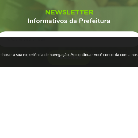
NEWSLETTER
Informativos da Prefeitura
 melhorar a sua experiência de navegação. Ao continuar você concorda com a no
CADASTRAR
ESA
SERVIDOR
WebMail
s
Holerite
al Eletrônica - NFS-e
Portal dos Servidores
icial