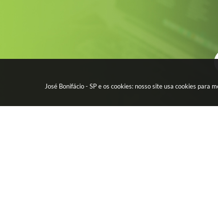
José Bonifácio - SP e os cookies: nosso site usa cookies para
CIDADÃO
EMPR
Água - Esgoto
Licitação
IPTU - Impostos
Contrato
Protocolo Digital
Nota Fisc
CEP por Rua
Diário Of