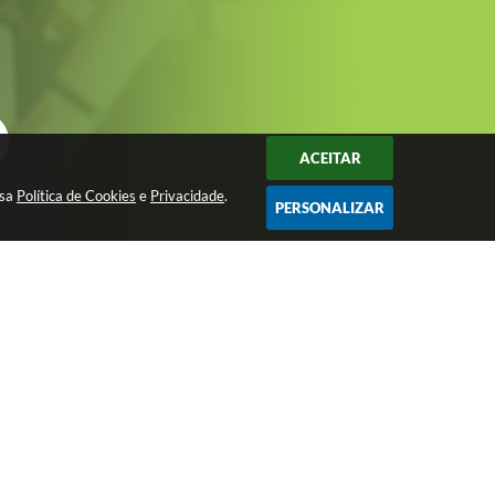
ACEITAR
ssa
Política de Cookies
e
Privacidade
.
PERSONALIZAR
Avenida São João, nº 72 - Centro - CEP:
15200-049
imprensa@josebonifacio.sp.gov.br
(17) 3245-9200
Atendimento de Segunda-feira a Sexta-