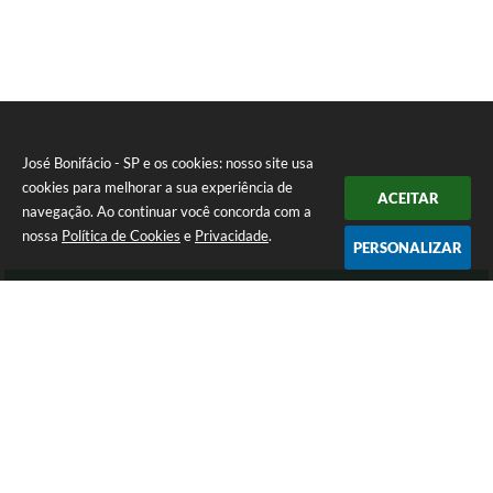
José Bonifácio - SP e os cookies: nosso site usa
cookies para melhorar a sua experiência de
ACEITAR
navegação. Ao continuar você concorda com a
nossa
Política de Cookies
e
Privacidade
.
PERSONALIZAR
Telefone: (17) 3245-9200
Endereço: Avenida São João, nº 72 - Centro | CEP: 15200-049
Atendimento de Segunda-feira a Sexta-feira das 8:00 as 16:00 Horas.
José Bonifácio - SP
Versão do Sistema:
3.5.3 - 19/06/2026
Portal atualizado em:
05/08/2026 14:51
Dados Abertos
Copyright Instar - 2006-2026. Todos os direitos reservados -