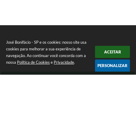
José Bonifácio - SP e os cookies: nosso site usa
cookies para melhorar a sua experiência de
ACEITAR
navegação. Ao continuar você concorda com a
nossa
Política de Cookies
e
Privacidade
.
PERSONALIZAR
Telefone: (17) 3245-9200
Endereço: Avenida São João, nº 72 - Centro | CEP: 15200-049
Atendimento de Segunda-feira a Sexta-feira das 8:00 as 16:00 Horas.
José Bonifácio - SP
Versão do Sistema:
3.5.3 - 19/06/2026
Portal atualizado em:
05/08/2026 14:51
Dados Abertos
Copyright Instar - 2006-2026. Todos os direitos reservados -