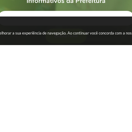
Informativos da Prefeitura
 melhorar a sua experiência de navegação. Ao continuar você concorda com a no
CADASTRAR
ESA
SERVIDOR
WebMail
s
Holerite
al Eletrônica - NFS-e
Portal dos Servidores
icial
ência
ência Fundação