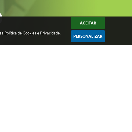
ACEITAR
ssa
Política de Cookies
e
Privacidade
.
PERSONALIZAR
Avenida São João, nº 72 - Centro - CEP:
15200-049
imprensa@josebonifacio.sp.gov.br
(17) 3245-9200
Atendimento de Segunda-feira a Sexta-
feira das 8:00 as 16:00 Horas.