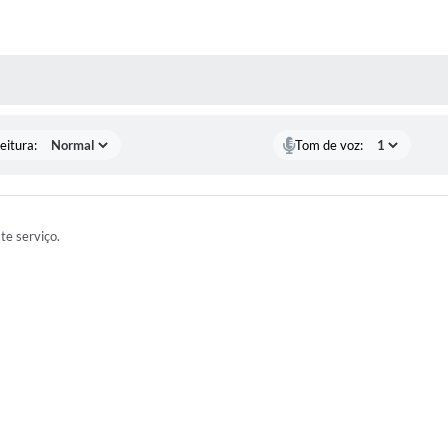
 MÍDIAS
eitura:
Tom de voz:
ste serviço.