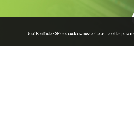
José Bonifácio - SP e os cookies: nosso site usa cookies para
CIDADÃO
EMPR
Água - Esgoto
Licitação
IPTU - Impostos
Contrato
Protocolo Digital
Nota Fisc
CEP por Rua
Diário Of
Telefones da Prefeitura
Alvará
Telefones Úteis
Transpar
FAQ
Transpar