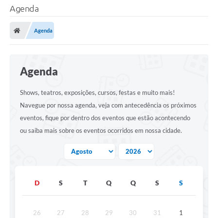
Agenda
Agenda
Agenda
Shows, teatros, exposições, cursos, festas e muito mais!
Navegue por nossa agenda, veja com antecedência os próximos
eventos, fique por dentro dos eventos que estão acontecendo
ou saiba mais sobre os eventos ocorridos em nossa cidade.
D
S
T
Q
Q
S
S
26
27
28
29
30
31
1