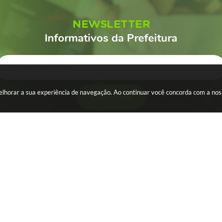
NEWSLETTER
Informativos da Prefeitura
 melhorar a sua experiência de navegação. Ao continuar você concorda com a no
CADASTRAR
ESA
SERVIDOR
WebMail
s
Holerite
al Eletrônica - NFS-e
Portal dos Servidores
icial