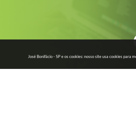
José Bonifácio - SP e os cookies: nosso site usa cookies para
CIDADÃO
EMPR
Água - Esgoto
Licitação
IPTU - Impostos
Contrato
Protocolo Digital
Nota Fisc
CEP por Rua
Diário Of