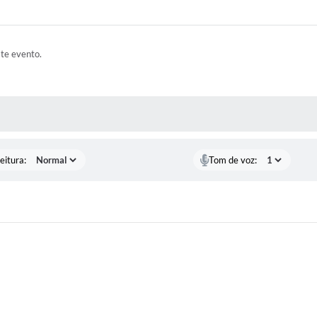
ste evento.
 MÍDIAS
eitura:
Tom de voz: