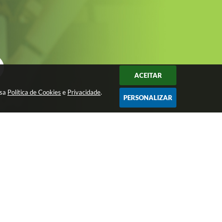
ACEITAR
ssa
Política de Cookies
e
Privacidade
.
PERSONALIZAR
Avenida São João, nº 72 - Centro - CEP:
15200-049
imprensa@josebonifacio.sp.gov.br
(17) 3245-9200